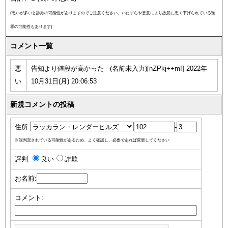
(悪いが多いと詐欺の可能性がありますのでご注意ください。いたずらや悪意により故意に悪く下げられている冤
罪の可能性もあります)
コメント一覧
悪
告知より値段が高かった --(名前未入力)[nZPkj++m!] 2022年
い
10月31日(月) 20:06:53
新規コメントの投稿
住所:
-
※誤判定されている可能性があるため、よく確認し、必要であれば変更してください
評判:
良い
詐欺
お名前:
コメント: