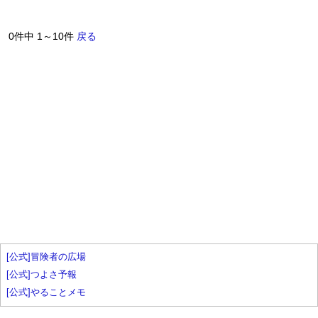
0件中 1～10件
戻る
[公式]冒険者の広場
[公式]つよさ予報
[公式]やることメモ