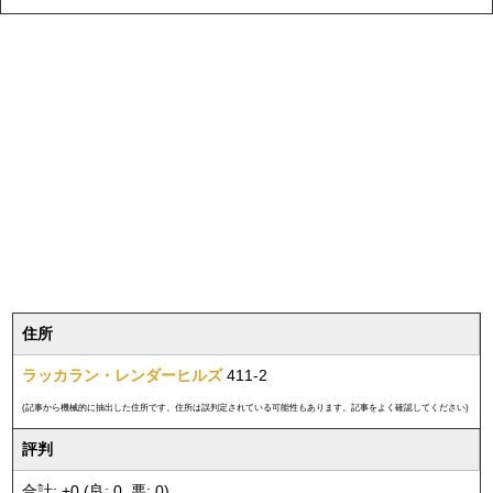
住所
ラッカラン・レンダーヒルズ
411-2
(記事から機械的に抽出した住所です。住所は誤判定されている可能性もあります。記事をよく確認してください)
評判
合計: +0 (良: 0, 悪: 0)