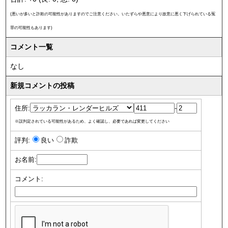
(悪いが多いと詐欺の可能性がありますのでご注意ください。いたずらや悪意により故意に悪く下げられている冤
罪の可能性もあります)
コメント一覧
なし
新規コメントの投稿
住所:
-
※誤判定されている可能性があるため、よく確認し、必要であれば変更してください
評判:
良い
詐欺
お名前:
コメント: