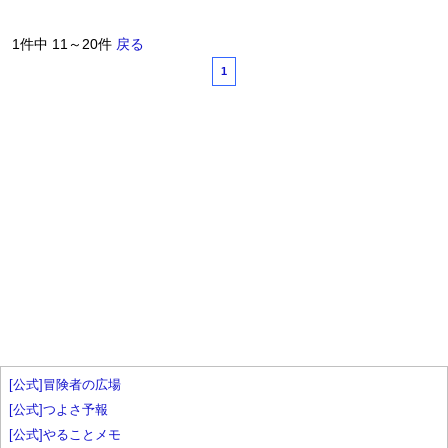
1件中 11～20件
戻る
1
[公式]冒険者の広場
[公式]つよさ予報
[公式]やることメモ