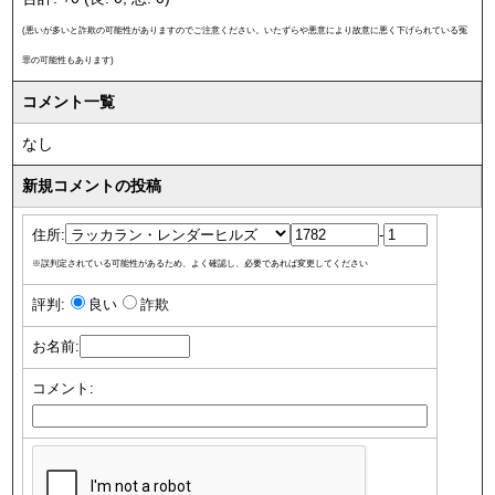
(悪いが多いと詐欺の可能性がありますのでご注意ください。いたずらや悪意により故意に悪く下げられている冤
罪の可能性もあります)
コメント一覧
なし
新規コメントの投稿
住所:
-
※誤判定されている可能性があるため、よく確認し、必要であれば変更してください
評判:
良い
詐欺
お名前:
コメント: