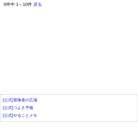
0件中 1～10件
戻る
[公式]冒険者の広場
[公式]つよさ予報
[公式]やることメモ