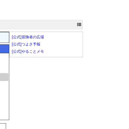
[公式]冒険者の広場
[公式]つよさ予報
[公式]やることメモ