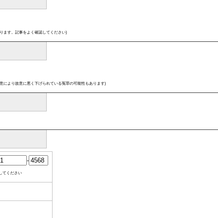
ります。記事をよく確認してください)
意により故意に悪く下げられている冤罪の可能性もあります)
-
してください