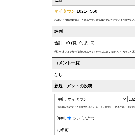
マイタウン
1821-4568
(記事から機械的に抽出した住所です。住所は誤判定されている可能性もあ
評判
合計: +0 (良: 0, 悪: 0)
(悪いが多いと詐欺の可能性がありますのでご注意ください。いたずらや悪
コメント一覧
なし
新規コメントの投稿
住所:
※誤判定されている可能性があるため、よく確認し、必要であれば変更
評判:
良い
詐欺
お名前: