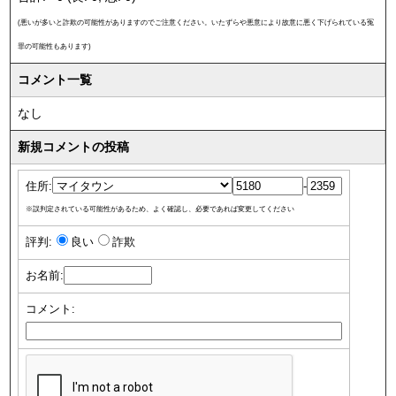
(悪いが多いと詐欺の可能性がありますのでご注意ください。いたずらや悪意により故意に悪く下げられている冤
罪の可能性もあります)
コメント一覧
なし
新規コメントの投稿
住所:
-
※誤判定されている可能性があるため、よく確認し、必要であれば変更してください
評判:
良い
詐欺
お名前:
コメント: