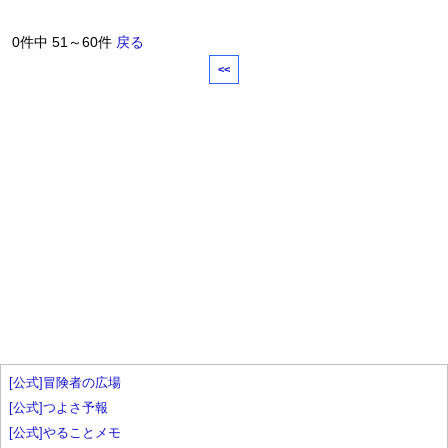
0件中 51～60件
戻る
<<
[公式]冒険者の広場
[公式]つよさ予報
[公式]やることメモ