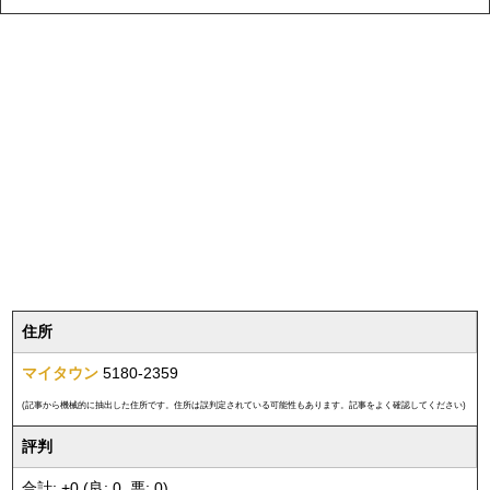
住所
マイタウン
5180-2359
(記事から機械的に抽出した住所です。住所は誤判定されている可能性もあります。記事をよく確認してください)
評判
合計: +0 (良: 0, 悪: 0)