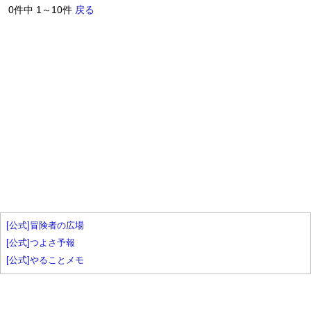
0件中 1～10件
戻る
[公式]冒険者の広場
[公式]つよさ予報
[公式]やることメモ