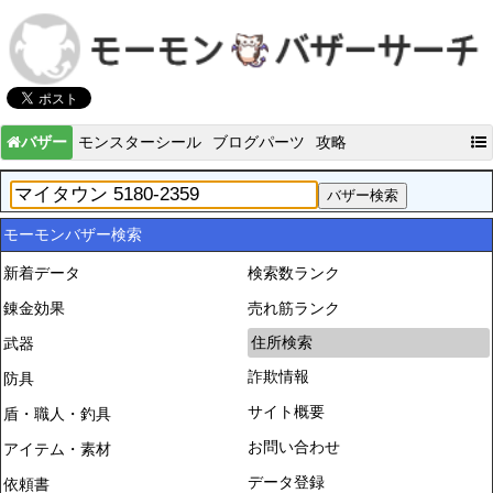
バザー
モンスターシール
ブログパーツ
攻略
モーモンバザー検索
新着データ
検索数ランク
錬金効果
売れ筋ランク
住所検索
武器
詐欺情報
防具
サイト概要
盾・職人・釣具
お問い合わせ
アイテム・素材
データ登録
依頼書