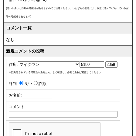
(悪いが多いと詐欺の可能性がありますのでご注意ください。いたずらや悪意により故意に悪く下げられている冤
罪の可能性もあります)
コメント一覧
なし
新規コメントの投稿
住所:
-
※誤判定されている可能性があるため、よく確認し、必要であれば変更してください
評判:
良い
詐欺
お名前:
コメント: