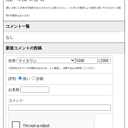
(悪いが多いと詐欺の可能性がありますのでご注意ください。いたずらや悪意により故意に悪く下げられている冤
罪の可能性もあります)
コメント一覧
なし
新規コメントの投稿
住所:
-
※誤判定されている可能性があるため、よく確認し、必要であれば変更してください
評判:
良い
詐欺
お名前:
コメント: