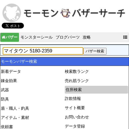
バザー
モンスターシール
ブログパーツ
攻略
モーモンバザー検索
新着データ
検索数ランク
錬金効果
売れ筋ランク
住所検索
武器
詐欺情報
防具
サイト概要
盾・職人・釣具
お問い合わせ
アイテム・素材
データ登録
依頼書