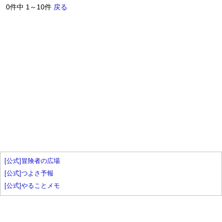
0件中 1～10件
戻る
[公式]冒険者の広場
[公式]つよさ予報
[公式]やることメモ