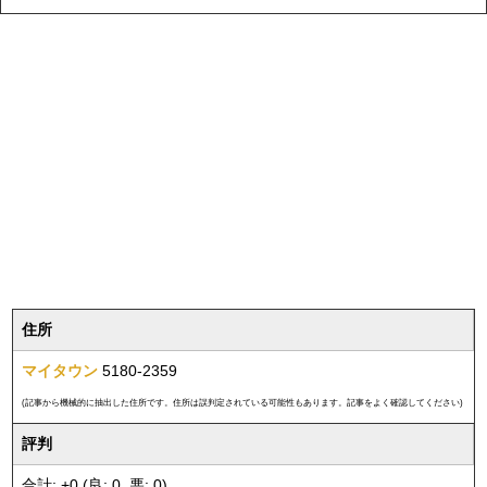
住所
マイタウン
5180-2359
(記事から機械的に抽出した住所です。住所は誤判定されている可能性もあります。記事をよく確認してください)
評判
合計: +0 (良: 0, 悪: 0)