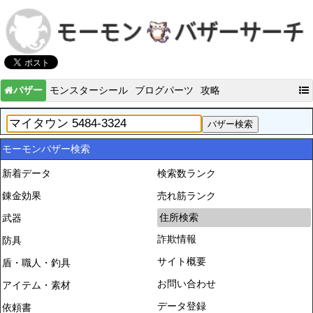
バザー
モンスターシール
ブログパーツ
攻略
モーモンバザー検索
新着データ
検索数ランク
錬金効果
売れ筋ランク
住所検索
武器
詐欺情報
防具
サイト概要
盾・職人・釣具
お問い合わせ
アイテム・素材
データ登録
依頼書