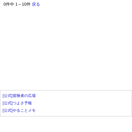
0件中 1～10件
戻る
[公式]冒険者の広場
[公式]つよさ予報
[公式]やることメモ