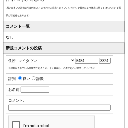
(悪いが多いと詐欺の可能性がありますのでご注意ください。いたずらや悪意により故意に悪く下げられている冤
罪の可能性もあります)
コメント一覧
なし
新規コメントの投稿
住所:
-
※誤判定されている可能性があるため、よく確認し、必要であれば変更してください
評判:
良い
詐欺
お名前:
コメント: