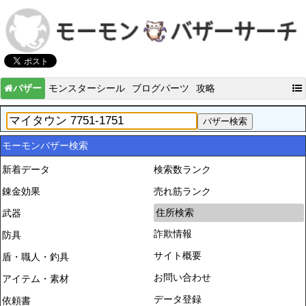
バザー
モンスターシール
ブログパーツ
攻略
モーモンバザー検索
新着データ
検索数ランク
錬金効果
売れ筋ランク
住所検索
武器
詐欺情報
防具
サイト概要
盾・職人・釣具
お問い合わせ
アイテム・素材
データ登録
依頼書