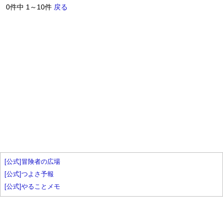
0件中 1～10件
戻る
[公式]冒険者の広場
[公式]つよさ予報
[公式]やることメモ