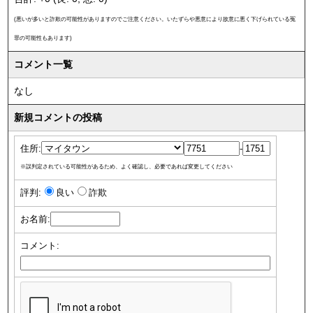
(悪いが多いと詐欺の可能性がありますのでご注意ください。いたずらや悪意により故意に悪く下げられている冤
罪の可能性もあります)
コメント一覧
なし
新規コメントの投稿
住所:
-
※誤判定されている可能性があるため、よく確認し、必要であれば変更してください
評判:
良い
詐欺
お名前:
コメント: