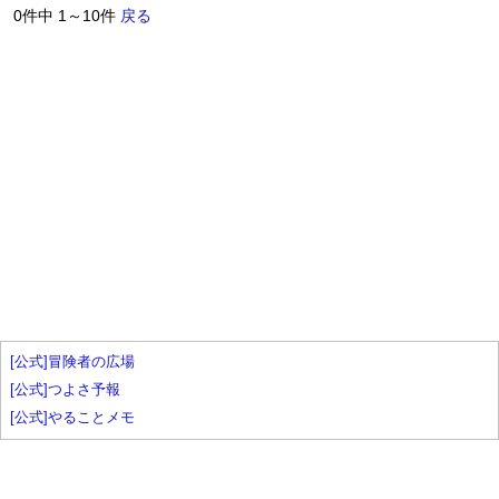
0件中 1～10件
戻る
[公式]冒険者の広場
[公式]つよさ予報
[公式]やることメモ