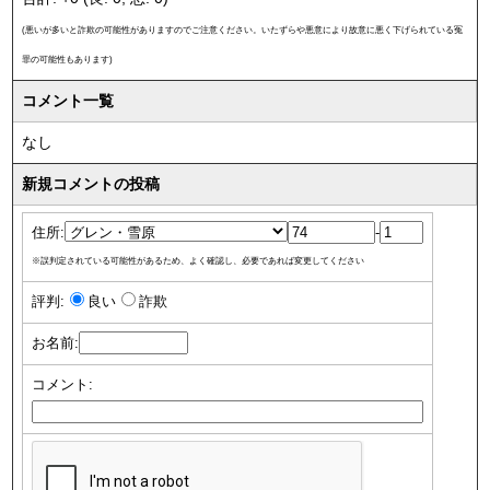
(悪いが多いと詐欺の可能性がありますのでご注意ください。いたずらや悪意により故意に悪く下げられている冤
罪の可能性もあります)
コメント一覧
なし
新規コメントの投稿
住所:
-
※誤判定されている可能性があるため、よく確認し、必要であれば変更してください
評判:
良い
詐欺
お名前:
コメント: