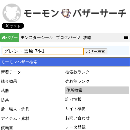
バザー
モンスターシール
ブログパーツ
攻略
モーモンバザー検索
新着データ
検索数ランク
錬金効果
売れ筋ランク
住所検索
武器
詐欺情報
防具
サイト概要
盾・職人・釣具
お問い合わせ
アイテム・素材
データ登録
依頼書