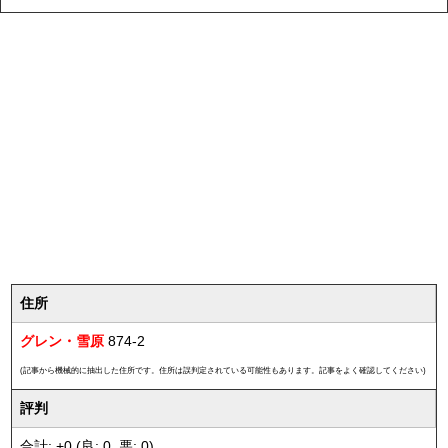
住所
グレン・雪原
874-2
(記事から機械的に抽出した住所です。住所は誤判定されている可能性もあります。記事をよく確認してください)
評判
合計: +0 (良: 0, 悪: 0)