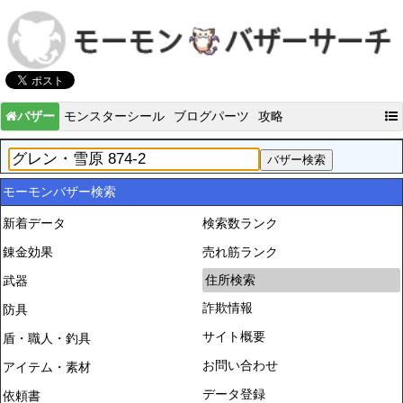
バザー
モンスターシール
ブログパーツ
攻略
モーモンバザー検索
新着データ
検索数ランク
錬金効果
売れ筋ランク
住所検索
武器
詐欺情報
防具
サイト概要
盾・職人・釣具
お問い合わせ
アイテム・素材
データ登録
依頼書