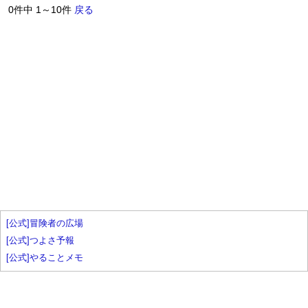
0件中 1～10件
戻る
[公式]冒険者の広場
[公式]つよさ予報
[公式]やることメモ