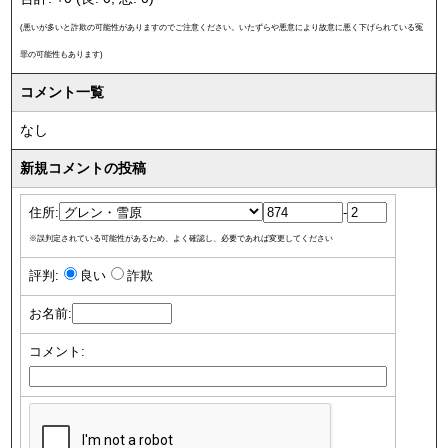
(悪いが多いと詐欺の可能性がありますのでご注意ください。いたずらや悪意により故意に悪く下げられている冤
罪の可能性もあります)
コメント一覧
なし
新規コメントの投稿
住所:
-
※誤判定されている可能性があるため、よく確認し、必要であれば変更してください
評判:
良い
詐欺
お名前:
コメント: