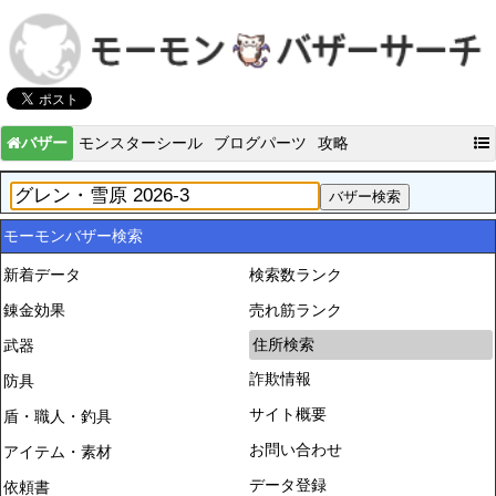
バザー
モンスターシール
ブログパーツ
攻略
モーモンバザー検索
新着データ
検索数ランク
錬金効果
売れ筋ランク
住所検索
武器
詐欺情報
防具
サイト概要
盾・職人・釣具
お問い合わせ
アイテム・素材
データ登録
依頼書