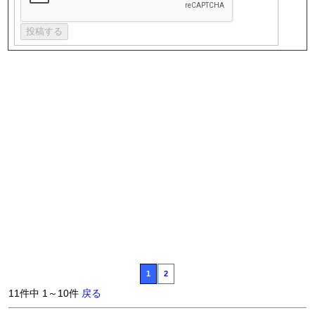
1
2
11件中 1～10件
戻る