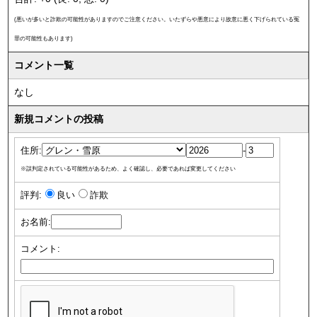
(悪いが多いと詐欺の可能性がありますのでご注意ください。いたずらや悪意により故意に悪く下げられている冤
罪の可能性もあります)
コメント一覧
なし
新規コメントの投稿
住所:
-
※誤判定されている可能性があるため、よく確認し、必要であれば変更してください
評判:
良い
詐欺
お名前:
コメント: