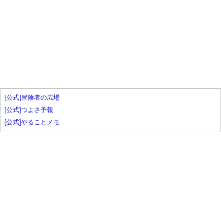
[公式]冒険者の広場
[公式]つよさ予報
[公式]やることメモ