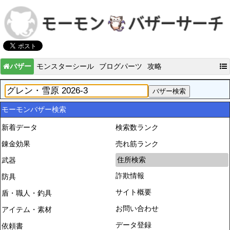
バザー
モンスターシール
ブログパーツ
攻略
モーモンバザー検索
新着データ
検索数ランク
錬金効果
売れ筋ランク
住所検索
武器
詐欺情報
防具
サイト概要
盾・職人・釣具
お問い合わせ
アイテム・素材
データ登録
依頼書