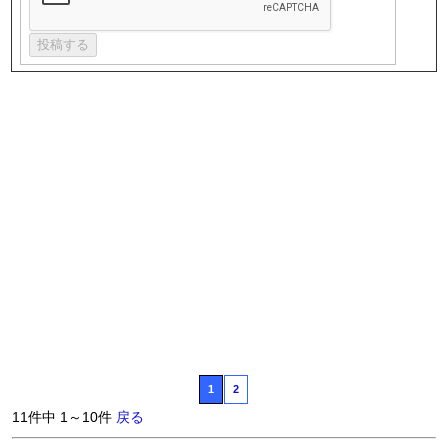
1
2
11件中 1～10件
戻る