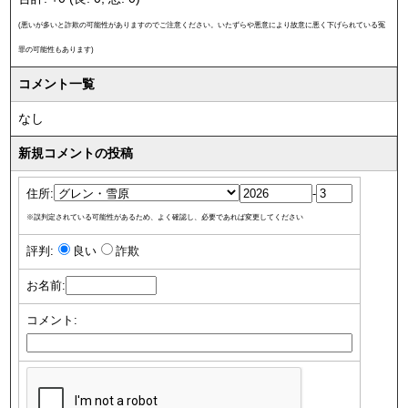
(悪いが多いと詐欺の可能性がありますのでご注意ください。いたずらや悪意により故意に悪く下げられている冤
罪の可能性もあります)
コメント一覧
なし
新規コメントの投稿
住所:
-
※誤判定されている可能性があるため、よく確認し、必要であれば変更してください
評判:
良い
詐欺
お名前:
コメント: