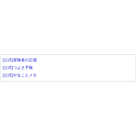
[公式]冒険者の広場
[公式]つよさ予報
[公式]やることメモ