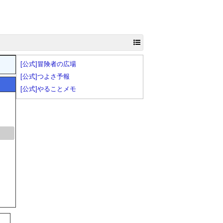
[公式]冒険者の広場
[公式]つよさ予報
[公式]やることメモ