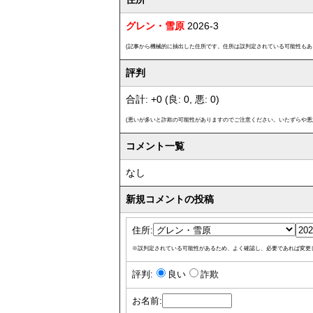
グレン・雪原
2026-3
(記事から機械的に抽出した住所です。住所は誤判定されている可能性もあ
評判
合計: +0 (良: 0, 悪: 0)
(悪いが多いと詐欺の可能性がありますのでご注意ください。いたずらや悪
コメント一覧
なし
新規コメントの投稿
住所:
※誤判定されている可能性があるため、よく確認し、必要であれば変更
評判:
良い
詐欺
お名前: