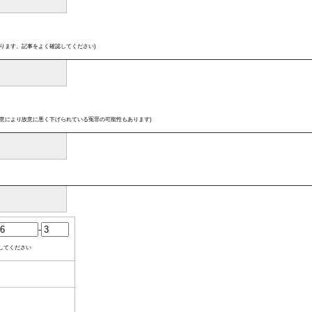
ります。記事をよく確認してください)
意により故意に悪く下げられている冤罪の可能性もあります)
-
してください