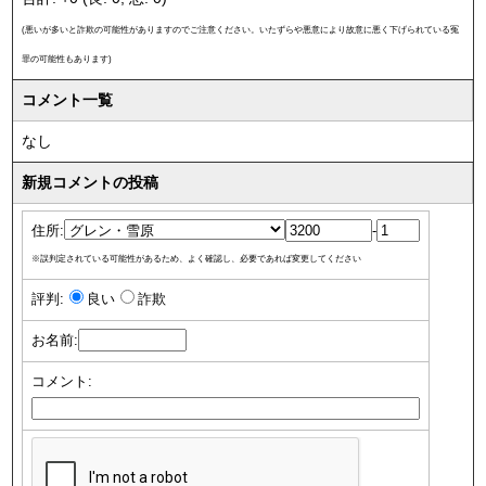
(悪いが多いと詐欺の可能性がありますのでご注意ください。いたずらや悪意により故意に悪く下げられている冤
罪の可能性もあります)
コメント一覧
なし
新規コメントの投稿
住所:
-
※誤判定されている可能性があるため、よく確認し、必要であれば変更してください
評判:
良い
詐欺
お名前:
コメント: