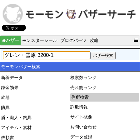
バザー
モンスターシール
ブログパーツ
攻略
モーモンバザー検索
新着データ
検索数ランク
錬金効果
売れ筋ランク
住所検索
武器
詐欺情報
防具
サイト概要
盾・職人・釣具
お問い合わせ
アイテム・素材
データ登録
依頼書