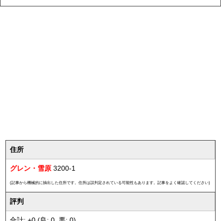
住所
グレン・雪原
3200-1
(記事から機械的に抽出した住所です。住所は誤判定されている可能性もあります。記事をよく確認してください)
評判
合計: +0 (良: 0, 悪: 0)