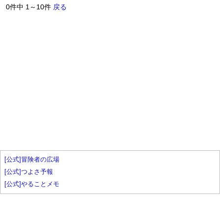
0件中 1～10件
戻る
[公式]冒険者の広場
[公式]つよさ予報
[公式]やることメモ