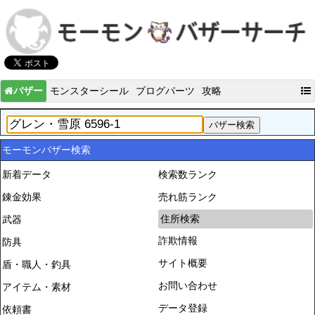
バザー
モンスターシール
ブログパーツ
攻略
モーモンバザー検索
新着データ
検索数ランク
錬金効果
売れ筋ランク
住所検索
武器
詐欺情報
防具
サイト概要
盾・職人・釣具
お問い合わせ
アイテム・素材
データ登録
依頼書