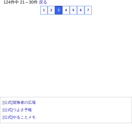
124件中 21～30件
戻る
1
2
3
4
5
6
7
[公式]冒険者の広場
[公式]つよさ予報
[公式]やることメモ