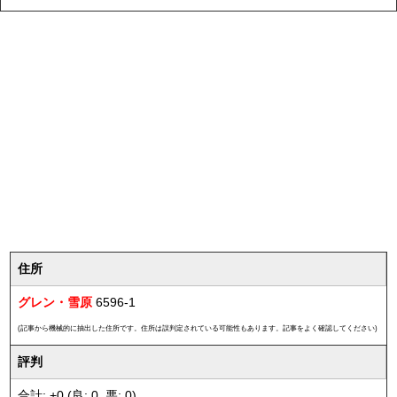
住所
グレン・雪原
6596-1
(記事から機械的に抽出した住所です。住所は誤判定されている可能性もあります。記事をよく確認してください)
評判
合計: +0 (良: 0, 悪: 0)