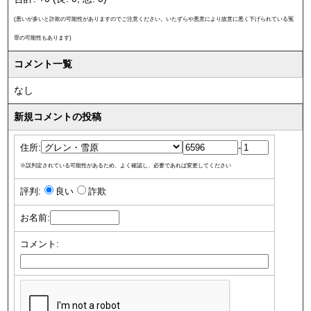
(悪いが多いと詐欺の可能性がありますのでご注意ください。いたずらや悪意により故意に悪く下げられている冤
罪の可能性もあります)
コメント一覧
なし
新規コメントの投稿
住所:
-
※誤判定されている可能性があるため、よく確認し、必要であれば変更してください
評判:
良い
詐欺
お名前:
コメント: