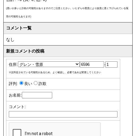
(悪いが多いと詐欺の可能性がありますのでご注意ください。いたずらや悪意により故意に悪く下げられている冤
罪の可能性もあります)
コメント一覧
なし
新規コメントの投稿
住所:
-
※誤判定されている可能性があるため、よく確認し、必要であれば変更してください
評判:
良い
詐欺
お名前:
コメント: