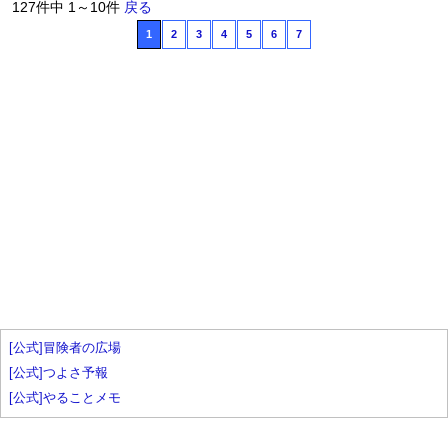
127件中 1～10件
戻る
1
2
3
4
5
6
7
[公式]冒険者の広場
[公式]つよさ予報
[公式]やることメモ