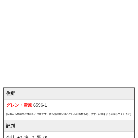
住所
グレン・雪原
6596-1
(記事から機械的に抽出した住所です。住所は誤判定されている可能性もあります。記事をよく確認してください)
評判
合計: +0 (良: 0, 悪: 0)