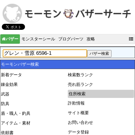
バザー
モンスターシール
ブログパーツ
攻略
モーモンバザー検索
新着データ
検索数ランク
錬金効果
売れ筋ランク
住所検索
武器
詐欺情報
防具
サイト概要
盾・職人・釣具
お問い合わせ
アイテム・素材
データ登録
依頼書