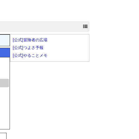
[公式]冒険者の広場
[公式]つよさ予報
[公式]やることメモ