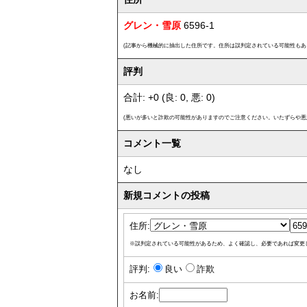
グレン・雪原
6596-1
(記事から機械的に抽出した住所です。住所は誤判定されている可能性もあ
評判
合計: +0 (良: 0, 悪: 0)
(悪いが多いと詐欺の可能性がありますのでご注意ください。いたずらや悪
コメント一覧
なし
新規コメントの投稿
住所:
※誤判定されている可能性があるため、よく確認し、必要であれば変更
評判:
良い
詐欺
お名前: