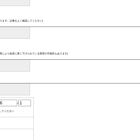
ります。記事をよく確認してください)
意により故意に悪く下げられている冤罪の可能性もあります)
-
してください