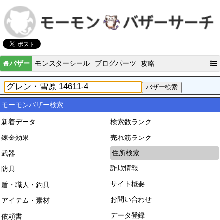
バザー
モンスターシール
ブログパーツ
攻略
モーモンバザー検索
新着データ
検索数ランク
錬金効果
売れ筋ランク
住所検索
武器
詐欺情報
防具
サイト概要
盾・職人・釣具
お問い合わせ
アイテム・素材
データ登録
依頼書