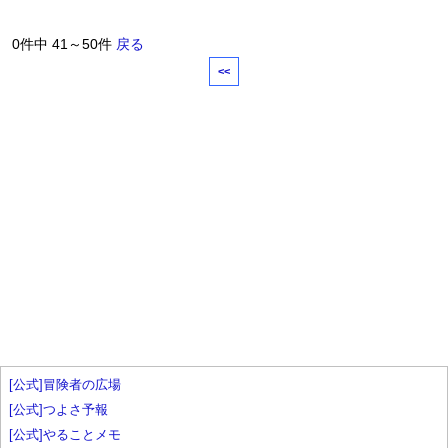
0件中 41～50件
戻る
<<
[公式]冒険者の広場
[公式]つよさ予報
[公式]やることメモ