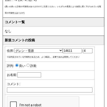
(悪いが多いと詐欺の可能性がありますのでご注意ください。いたずらや悪意により故意に悪く下げられている冤
罪の可能性もあります)
コメント一覧
なし
新規コメントの投稿
住所:
-
※誤判定されている可能性があるため、よく確認し、必要であれば変更してください
評判:
良い
詐欺
お名前:
コメント: