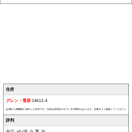
住所
グレン・雪原
14611-4
(記事から機械的に抽出した住所です。住所は誤判定されている可能性もあります。記事をよく確認してください)
評判
合計: +0 (良: 0, 悪: 0)