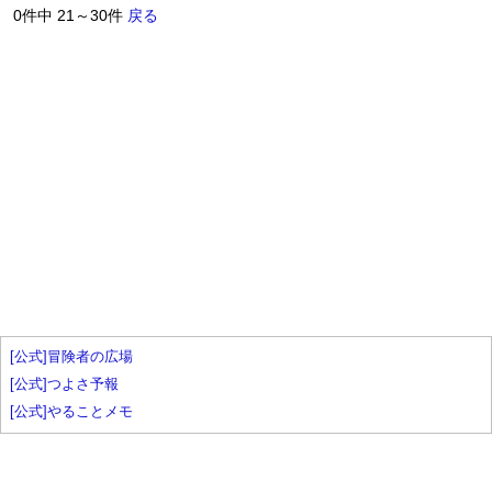
0件中 21～30件
戻る
[公式]冒険者の広場
[公式]つよさ予報
[公式]やることメモ