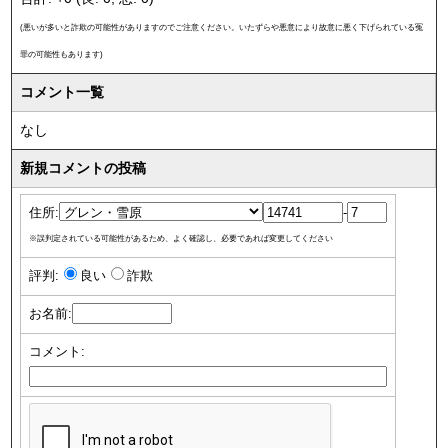
(悪いが多いと詐欺の可能性がありますのでご注意ください。いたずらや悪意により故意に悪く下げられている冤
罪の可能性もあります)
コメント一覧
なし
新規コメントの投稿
住所:
-
※誤判定されている可能性があるため、よく確認し、必要であれば変更してください
評判:
良い
詐欺
お名前:
コメント: