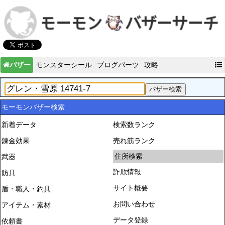
バザー
モンスターシール
ブログパーツ
攻略
モーモンバザー検索
新着データ
検索数ランク
錬金効果
売れ筋ランク
住所検索
武器
詐欺情報
防具
サイト概要
盾・職人・釣具
お問い合わせ
アイテム・素材
データ登録
依頼書