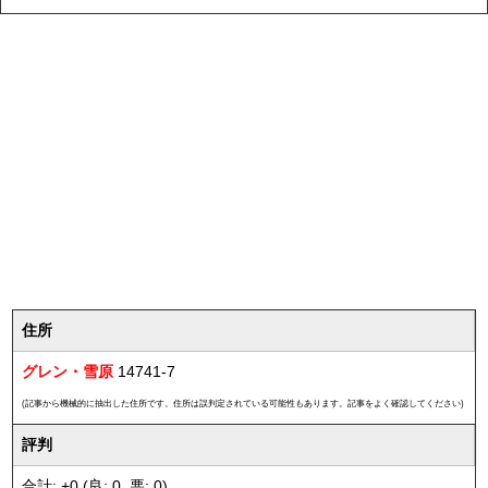
住所
グレン・雪原
14741-7
(記事から機械的に抽出した住所です。住所は誤判定されている可能性もあります。記事をよく確認してください)
評判
合計: +0 (良: 0, 悪: 0)