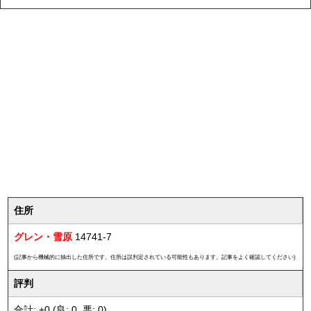
住所
グレン・雪原
14741-7
(記事から機械的に抽出した住所です。住所は誤判定されている可能性もあります。記事をよく確認してください)
評判
合計: +0 (良: 0, 悪: 0)