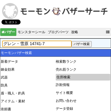
バザー
モンスターシール
ブログパーツ
攻略
モーモンバザー検索
新着データ
検索数ランク
錬金効果
売れ筋ランク
住所検索
武器
詐欺情報
防具
サイト概要
盾・職人・釣具
お問い合わせ
アイテム・素材
データ登録
依頼書