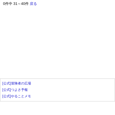
0件中 31～40件
戻る
[公式]冒険者の広場
[公式]つよさ予報
[公式]やることメモ