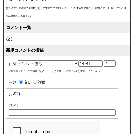
(悪いが多いと詐欺の可能性がありますのでご注意ください。いたずらや悪意により故意に悪く下げられている冤
罪の可能性もあります)
コメント一覧
なし
新規コメントの投稿
住所:
-
※誤判定されている可能性があるため、よく確認し、必要であれば変更してください
評判:
良い
詐欺
お名前:
コメント: