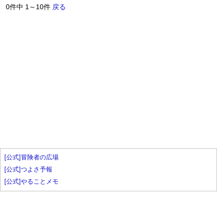
0件中 1～10件
戻る
[公式]冒険者の広場
[公式]つよさ予報
[公式]やることメモ