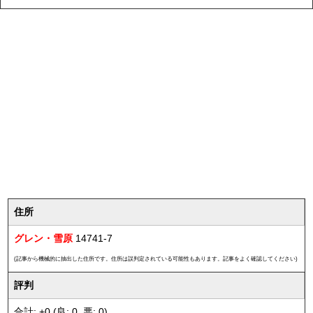
住所
グレン・雪原
14741-7
(記事から機械的に抽出した住所です。住所は誤判定されている可能性もあります。記事をよく確認してください)
評判
合計: +0 (良: 0, 悪: 0)