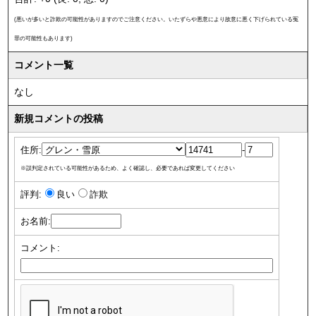
(悪いが多いと詐欺の可能性がありますのでご注意ください。いたずらや悪意により故意に悪く下げられている冤
罪の可能性もあります)
コメント一覧
なし
新規コメントの投稿
住所:
-
※誤判定されている可能性があるため、よく確認し、必要であれば変更してください
評判:
良い
詐欺
お名前:
コメント: