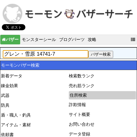
バザー
モンスターシール
ブログパーツ
攻略
モーモンバザー検索
新着データ
検索数ランク
錬金効果
売れ筋ランク
住所検索
武器
詐欺情報
防具
サイト概要
盾・職人・釣具
お問い合わせ
アイテム・素材
データ登録
依頼書