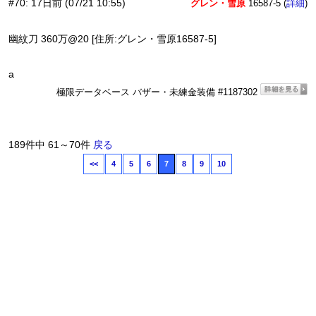
#70
:
17日前
(07/21 10:55)
グレン・雪原
16587-5 (
)
詳細
幽紋刀 360万@20 [住所:グレン・雪原16587-5]
a
極限データベース バザー・未練金装備 #1187302
189件中 61～70件
戻る
<<
4
5
6
7
8
9
10