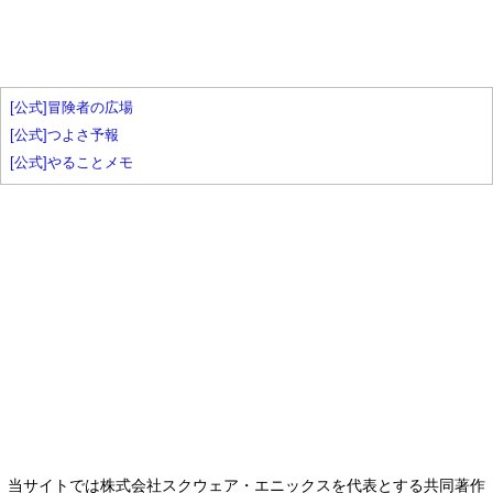
[公式]冒険者の広場
[公式]つよさ予報
[公式]やることメモ
当サイトでは株式会社スクウェア・エニックスを代表とする共同著作