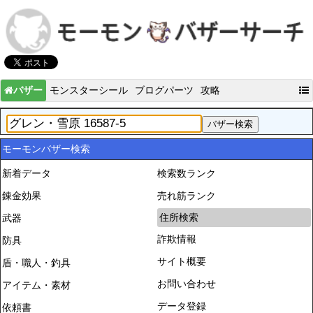
バザー
モンスターシール
ブログパーツ
攻略
モーモンバザー検索
新着データ
検索数ランク
錬金効果
売れ筋ランク
住所検索
武器
詐欺情報
防具
サイト概要
盾・職人・釣具
お問い合わせ
アイテム・素材
データ登録
依頼書