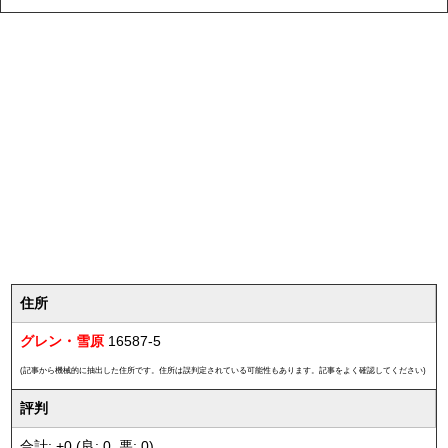
住所
グレン・雪原
16587-5
(記事から機械的に抽出した住所です。住所は誤判定されている可能性もあります。記事をよく確認してください)
評判
合計: +0 (良: 0, 悪: 0)