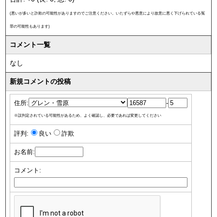
(悪いが多いと詐欺の可能性がありますのでご注意ください。いたずらや悪意により故意に悪く下げられている冤
罪の可能性もあります)
コメント一覧
なし
新規コメントの投稿
住所:
-
※誤判定されている可能性があるため、よく確認し、必要であれば変更してください
評判:
良い
詐欺
お名前:
コメント: