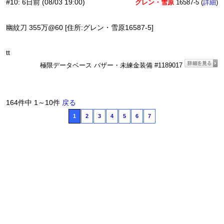
#10
:
6日前
(08/03 19:00)
グレン・雪原
16587-5 (
)
詳細
幽紋刀 355万@60 [住所:グレン・雪原16587-5]
tt
極限データベース バザー・未練金装備 #1189017
164件中 1～10件
戻る
1
2
3
4
5
6
7