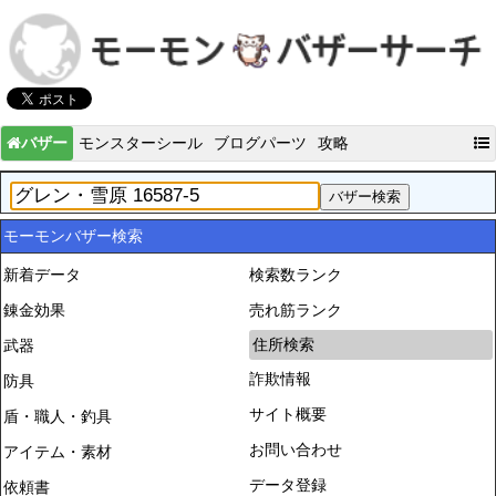
バザー
モンスターシール
ブログパーツ
攻略
モーモンバザー検索
新着データ
検索数ランク
錬金効果
売れ筋ランク
住所検索
武器
詐欺情報
防具
サイト概要
盾・職人・釣具
お問い合わせ
アイテム・素材
データ登録
依頼書