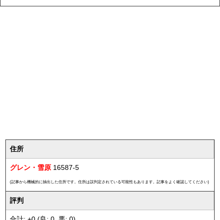
住所
グレン・雪原
16587-5
(記事から機械的に抽出した住所です。住所は誤判定されている可能性もあります。記事をよく確認してください)
評判
合計: +0 (良: 0, 悪: 0)