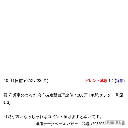
#6
:
11日前
(07/27 23:21)
グレン・草原
1-1 (
)
詳細
買:守護竜のつるぎ 会心or攻撃白理論値 4000万 [住所:グレン・草原
1-1]
可能な方いらっしゃればコメント頂けますと幸いです。
極限データベース バザー・武器 #293202