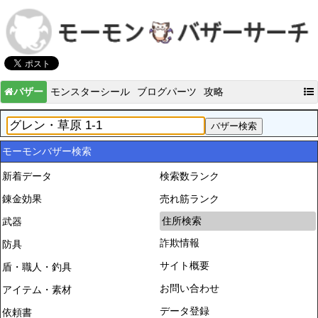
バザー
モンスターシール
ブログパーツ
攻略
モーモンバザー検索
新着データ
検索数ランク
錬金効果
売れ筋ランク
住所検索
武器
詐欺情報
防具
サイト概要
盾・職人・釣具
お問い合わせ
アイテム・素材
データ登録
依頼書