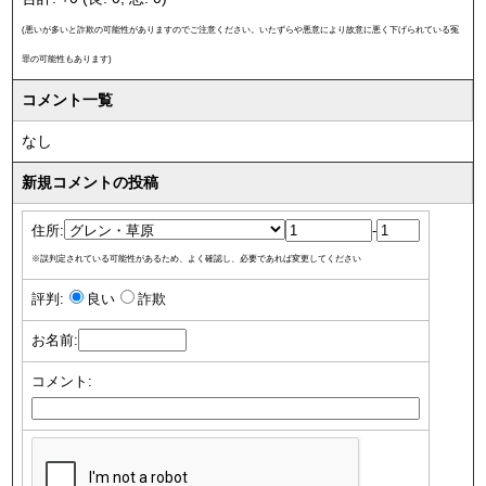
(悪いが多いと詐欺の可能性がありますのでご注意ください。いたずらや悪意により故意に悪く下げられている冤
罪の可能性もあります)
コメント一覧
なし
新規コメントの投稿
住所:
-
※誤判定されている可能性があるため、よく確認し、必要であれば変更してください
評判:
良い
詐欺
お名前:
コメント: