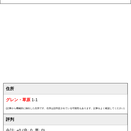
住所
グレン・草原
1-1
(記事から機械的に抽出した住所です。住所は誤判定されている可能性もあります。記事をよく確認してください)
評判
合計: +0 (良: 0, 悪: 0)