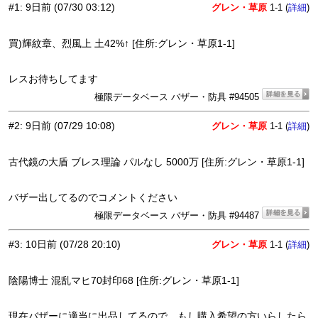
#1
:
9日前
(07/30 03:12)
グレン・草原
1-1 (
)
詳細
買)輝紋章、烈風上 土42%↑ [住所:グレン・草原1-1]
レスお待ちしてます
極限データベース バザー・防具 #94505
#2
:
9日前
(07/29 10:08)
グレン・草原
1-1 (
)
詳細
古代鏡の大盾 ブレス理論 パルなし 5000万 [住所:グレン・草原1-1]
バザー出してるのでコメントください
極限データベース バザー・防具 #94487
#3
:
10日前
(07/28 20:10)
グレン・草原
1-1 (
)
詳細
陰陽博士 混乱マヒ70封印68 [住所:グレン・草原1-1]
現在バザーに適当に出品してるので、もし購入希望の方いらしたら