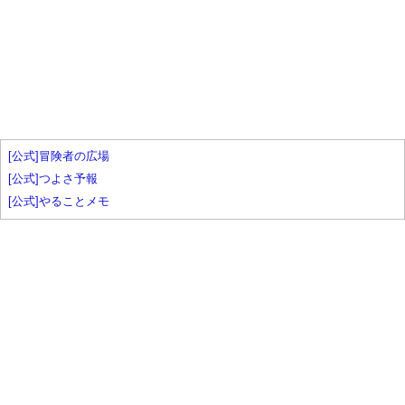
[公式]冒険者の広場
[公式]つよさ予報
[公式]やることメモ