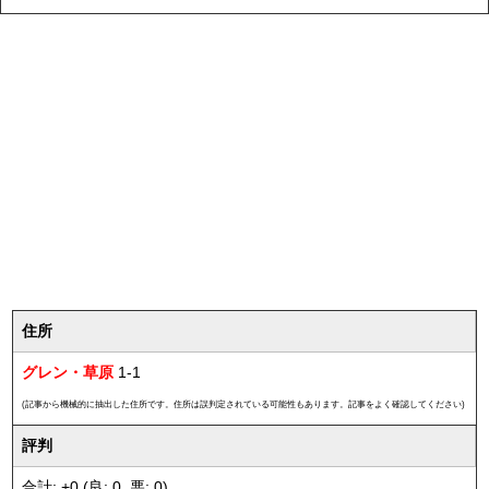
住所
グレン・草原
1-1
(記事から機械的に抽出した住所です。住所は誤判定されている可能性もあります。記事をよく確認してください)
評判
合計: +0 (良: 0, 悪: 0)