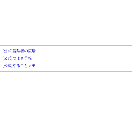
[公式]冒険者の広場
[公式]つよさ予報
[公式]やることメモ