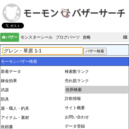
バザー
モンスターシール
ブログパーツ
攻略
モーモンバザー検索
新着データ
検索数ランク
錬金効果
売れ筋ランク
住所検索
武器
詐欺情報
防具
サイト概要
盾・職人・釣具
お問い合わせ
アイテム・素材
データ登録
依頼書