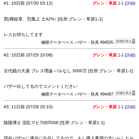
#1
:
10日前
(07/30 03:12)
グレン・草原
1-1 (
)
詳細
買)輝紋章、烈風上 土42%↑ [住所:グレン・草原1-1]
レスお待ちしてます
極限データベース バザー・防具 #94505
#2
:
10日前
(07/29 10:08)
グレン・草原
1-1 (
)
詳細
古代鏡の大盾 ブレス理論 パルなし 5000万 [住所:グレン・草原1-1]
バザー出してるのでコメントください
極限データベース バザー・防具 #94487
#3
:
11日前
(07/28 20:10)
グレン・草原
1-1 (
)
詳細
陰陽博士 混乱マヒ70封印68 [住所:グレン・草原1-1]
現在バザーに適当に出品してるので、もし購入希望の方いらしたら