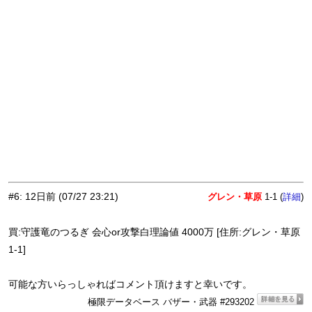
#6
:
12日前
(07/27 23:21)
グレン・草原
1-1 (
)
詳細
買:守護竜のつるぎ 会心or攻撃白理論値 4000万 [住所:グレン・草原
1-1]
可能な方いらっしゃればコメント頂けますと幸いです。
極限データベース バザー・武器 #293202