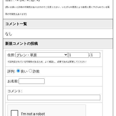
(悪いが多いと詐欺の可能性がありますのでご注意ください。いたずらや悪意により故意に悪く下げられている冤
罪の可能性もあります)
コメント一覧
なし
新規コメントの投稿
住所:
-
※誤判定されている可能性があるため、よく確認し、必要であれば変更してください
評判:
良い
詐欺
お名前:
コメント: