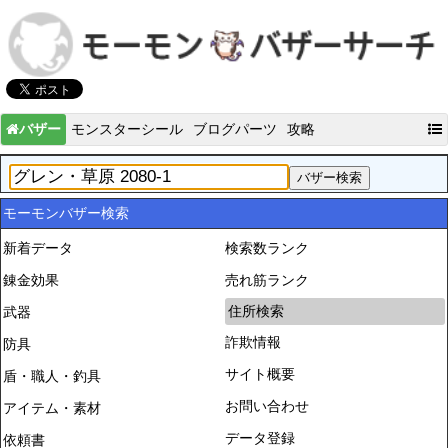
バザー
モンスターシール
ブログパーツ
攻略
モーモンバザー検索
新着データ
検索数ランク
錬金効果
売れ筋ランク
住所検索
武器
詐欺情報
防具
サイト概要
盾・職人・釣具
お問い合わせ
アイテム・素材
データ登録
依頼書