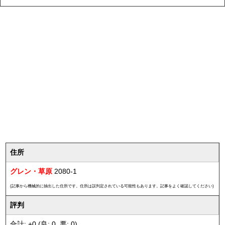
住所
グレン・草原
2080-1
(記事から機械的に抽出した住所です。住所は誤判定されている可能性もあります。記事をよく確認してください)
評判
合計: +0 (良: 0, 悪: 0)