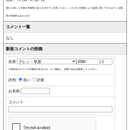
(悪いが多いと詐欺の可能性がありますのでご注意ください。いたずらや悪意により故意に悪く下げられている冤
罪の可能性もあります)
コメント一覧
なし
新規コメントの投稿
住所:
-
※誤判定されている可能性があるため、よく確認し、必要であれば変更してください
評判:
良い
詐欺
お名前:
コメント: