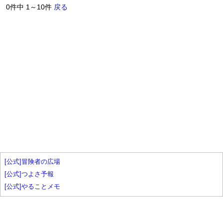
0件中 1～10件
戻る
[公式]冒険者の広場
[公式]つよさ予報
[公式]やることメモ