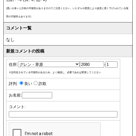
(悪いが多いと詐欺の可能性がありますのでご注意ください。いたずらや悪意により故意に悪く下げられている冤
罪の可能性もあります)
コメント一覧
なし
新規コメントの投稿
住所:
-
※誤判定されている可能性があるため、よく確認し、必要であれば変更してください
評判:
良い
詐欺
お名前:
コメント: