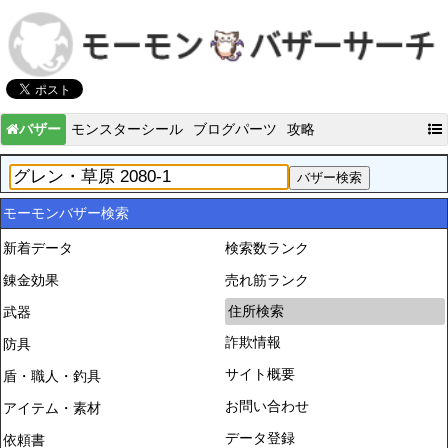
バザー
モンスターシール
ブログパーツ
攻略
モーモンバザー検索
新着データ
検索数ランク
錬金効果
売れ筋ランク
住所検索
武器
詐欺情報
防具
サイト概要
盾・職人・釣具
お問い合わせ
アイテム・素材
データ登録
依頼書