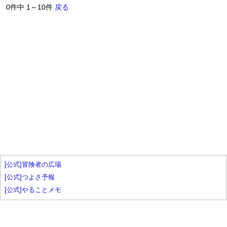
0件中 1～10件
戻る
[公式]冒険者の広場
[公式]つよさ予報
[公式]やることメモ