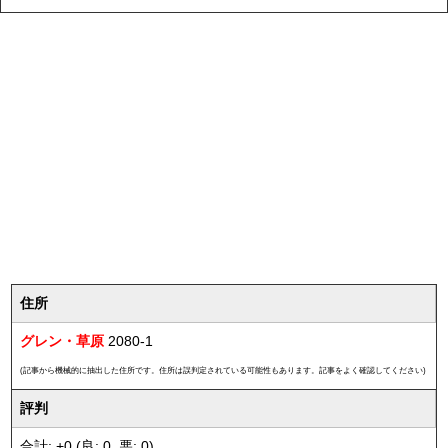
住所
グレン・草原
2080-1
(記事から機械的に抽出した住所です。住所は誤判定されている可能性もあります。記事をよく確認してください)
評判
合計: +0 (良: 0, 悪: 0)