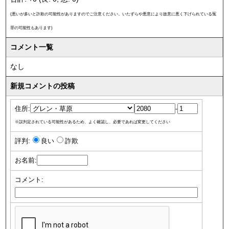
(悪いが多いと詐欺の可能性がありますのでご注意ください。いたずらや悪意により故意に悪く下げられている冤
罪の可能性もあります)
コメント一覧
なし
新規コメントの投稿
住所:
-
※誤判定されている可能性があるため、よく確認し、必要であれば変更してください
評判:
良い
詐欺
お名前:
コメント: