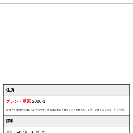
住所
グレン・草原
2080-1
(記事から機械的に抽出した住所です。住所は誤判定されている可能性もあります。記事をよく確認してください)
評判
合計: +0 (良: 0, 悪: 0)