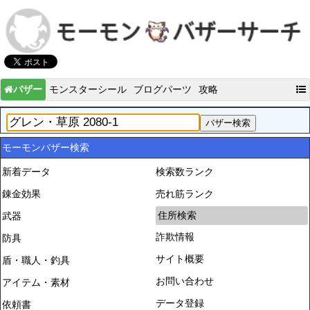
バザー
モンスターシール
ブログパーツ
攻略
モーモンバザー検索
新着データ
検索数ランク
錬金効果
売れ筋ランク
住所検索
武器
詐欺情報
防具
サイト概要
盾・職人・釣具
お問い合わせ
アイテム・素材
データ登録
依頼書