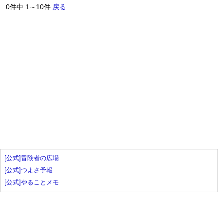
0件中 1～10件
戻る
[公式]冒険者の広場
[公式]つよさ予報
[公式]やることメモ