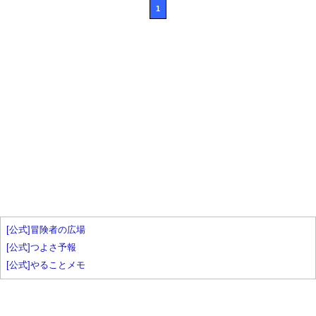
1
[公式]冒険者の広場
[公式]つよさ予報
[公式]やることメモ