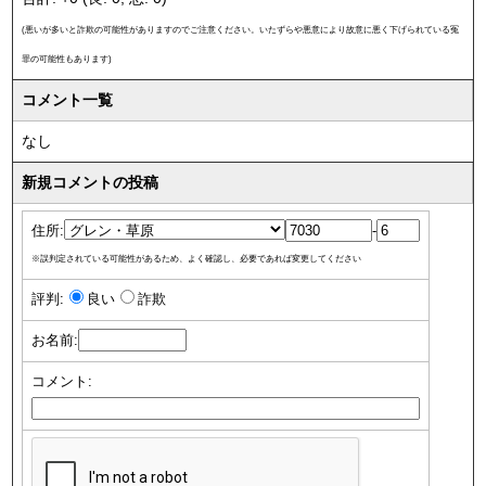
(悪いが多いと詐欺の可能性がありますのでご注意ください。いたずらや悪意により故意に悪く下げられている冤
罪の可能性もあります)
コメント一覧
なし
新規コメントの投稿
住所:
-
※誤判定されている可能性があるため、よく確認し、必要であれば変更してください
評判:
良い
詐欺
お名前:
コメント: