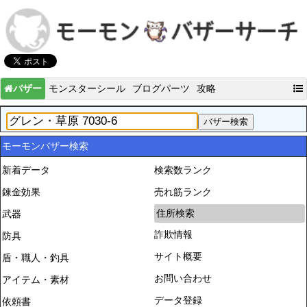
バザー
モンスターシール
ブログパーツ
攻略
モーモンバザー検索
新着データ
検索数ランク
錬金効果
売れ筋ランク
住所検索
武器
詐欺情報
防具
サイト概要
盾・職人・釣具
お問い合わせ
アイテム・素材
データ登録
依頼書