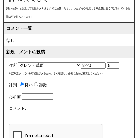
(悪いが多いと詐欺の可能性がありますのでご注意ください。いたずらや悪意により故意に悪く下げられている冤
罪の可能性もあります)
コメント一覧
なし
新規コメントの投稿
住所:
-
※誤判定されている可能性があるため、よく確認し、必要であれば変更してください
評判:
良い
詐欺
お名前:
コメント: