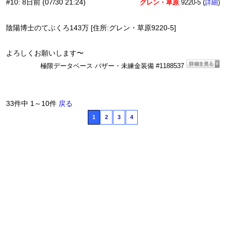
#10
:
8日前
(07/30 21:24)
グレン・草原
9220-5 (
)
詳細
陰陽博士のてぶくろ143万 [住所:グレン・草原9220-5]
よろしくお願いします〜
極限データベース バザー・未練金装備 #1188537
33件中 1～10件
戻る
1
2
3
4