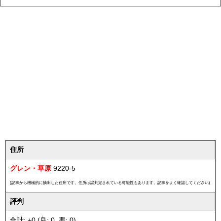
住所
グレン・草原
9220-5
(記事から機械的に抽出した住所です。住所は誤判定されている可能性もあります。記事をよく確認してください)
評判
合計: +0 (良: 0, 悪: 0)