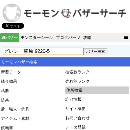
バザー
モンスターシール
ブログパーツ
攻略
モーモンバザー検索
新着データ
検索数ランク
錬金効果
売れ筋ランク
住所検索
武器
詐欺情報
防具
サイト概要
盾・職人・釣具
お問い合わせ
アイテム・素材
データ登録
依頼書