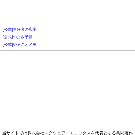
[公式]冒険者の広場
[公式]つよさ予報
[公式]やることメモ
当サイトでは株式会社スクウェア・エニックスを代表とする共同著作