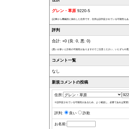
グレン・草原
9220-5
(記事から機械的に抽出した住所です。住所は誤判定されている可能性もあ
評判
合計: +0 (良: 0, 悪: 0)
(悪いが多いと詐欺の可能性がありますのでご注意ください。いたずらや悪
コメント一覧
なし
新規コメントの投稿
住所:
※誤判定されている可能性があるため、よく確認し、必要であれば変更
評判:
良い
詐欺
お名前: