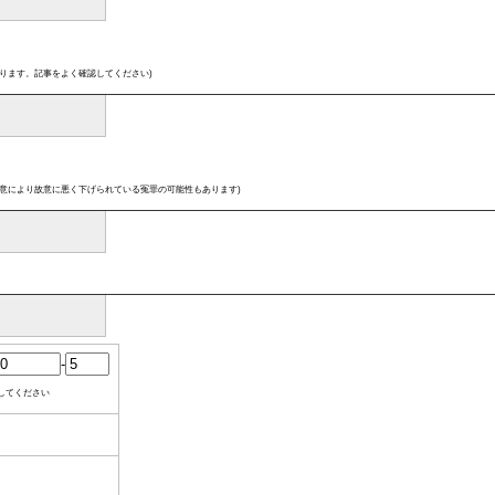
ります。記事をよく確認してください)
意により故意に悪く下げられている冤罪の可能性もあります)
-
してください