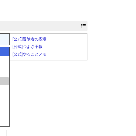
[公式]冒険者の広場
[公式]つよさ予報
[公式]やることメモ