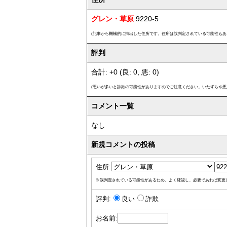
グレン・草原
9220-5
(記事から機械的に抽出した住所です。住所は誤判定されている可能性もあ
評判
合計: +0 (良: 0, 悪: 0)
(悪いが多いと詐欺の可能性がありますのでご注意ください。いたずらや悪
コメント一覧
なし
新規コメントの投稿
住所:
※誤判定されている可能性があるため、よく確認し、必要であれば変更
評判:
良い
詐欺
お名前: