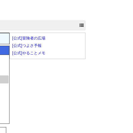
[公式]冒険者の広場
[公式]つよさ予報
[公式]やることメモ