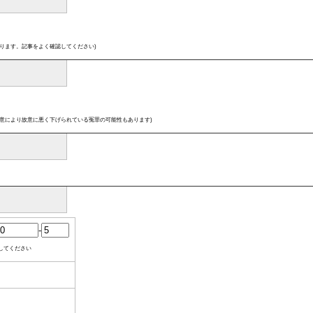
ります。記事をよく確認してください)
意により故意に悪く下げられている冤罪の可能性もあります)
-
してください