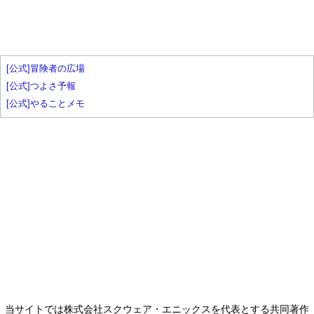
[公式]冒険者の広場
[公式]つよさ予報
[公式]やることメモ
当サイトでは株式会社スクウェア・エニックスを代表とする共同著作