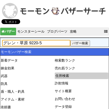
バザー
モンスターシール
ブログパーツ
攻略
モーモンバザー検索
新着データ
検索数ランク
錬金効果
売れ筋ランク
住所検索
武器
詐欺情報
防具
サイト概要
盾・職人・釣具
お問い合わせ
アイテム・素材
データ登録
依頼書