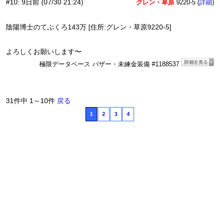
#10
:
9日前
(07/30 21:24)
グレン・草原
9220-5 (
)
詳細
陰陽博士のてぶくろ143万 [住所:グレン・草原9220-5]
よろしくお願いします〜
極限データベース バザー・未練金装備 #1188537
31件中 1～10件
戻る
1
2
3
4