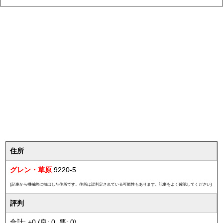
住所
グレン・草原
9220-5
(記事から機械的に抽出した住所です。住所は誤判定されている可能性もあります。記事をよく確認してください)
評判
合計: +0 (良: 0, 悪: 0)