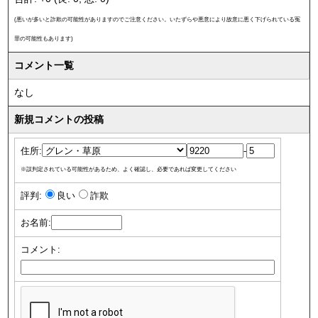
(悪いが多いと詐欺の可能性がありますのでご注意ください。いたずらや悪意により故意に悪く下げられている冤
罪の可能性もあります)
コメント一覧
なし
新規コメントの投稿
住所:
-
※誤判定されている可能性があるため、よく確認し、必要であれば変更してください
評判:
良い
詐欺
お名前:
コメント: