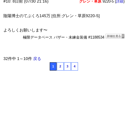
#10
:
8日前
(07/30 21:16)
グレン・草原
9220-5 (
)
詳細
陰陽博士のてぶくろ145万 [住所:グレン・草原9220-5]
よろしくお願いします〜
極限データベース バザー・未練金装備 #1188534
32件中 1～10件
戻る
1
2
3
4