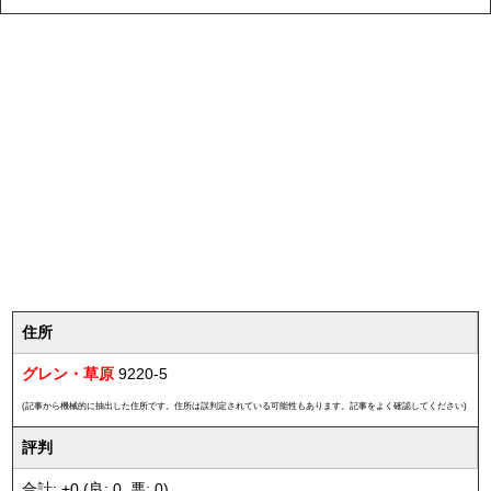
住所
グレン・草原
9220-5
(記事から機械的に抽出した住所です。住所は誤判定されている可能性もあります。記事をよく確認してください)
評判
合計: +0 (良: 0, 悪: 0)