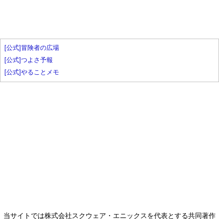
[公式]冒険者の広場
[公式]つよさ予報
[公式]やることメモ
当サイトでは株式会社スクウェア・エニックスを代表とする共同著作