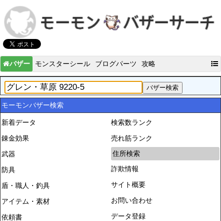
バザー
モンスターシール
ブログパーツ
攻略
モーモンバザー検索
新着データ
検索数ランク
錬金効果
売れ筋ランク
住所検索
武器
詐欺情報
防具
サイト概要
盾・職人・釣具
お問い合わせ
アイテム・素材
データ登録
依頼書