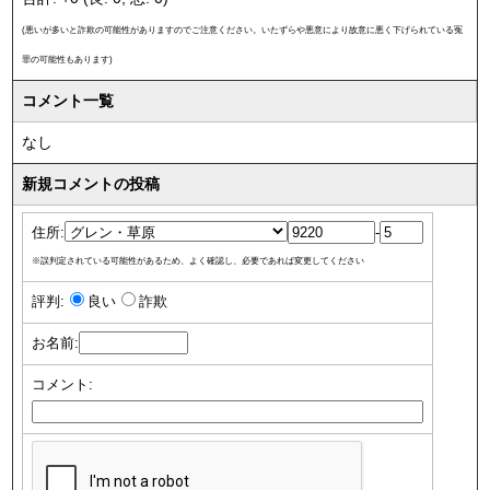
(悪いが多いと詐欺の可能性がありますのでご注意ください。いたずらや悪意により故意に悪く下げられている冤
罪の可能性もあります)
コメント一覧
なし
新規コメントの投稿
住所:
-
※誤判定されている可能性があるため、よく確認し、必要であれば変更してください
評判:
良い
詐欺
お名前:
コメント: