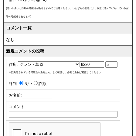
(悪いが多いと詐欺の可能性がありますのでご注意ください。いたずらや悪意により故意に悪く下げられている冤
罪の可能性もあります)
コメント一覧
なし
新規コメントの投稿
住所:
-
※誤判定されている可能性があるため、よく確認し、必要であれば変更してください
評判:
良い
詐欺
お名前:
コメント: