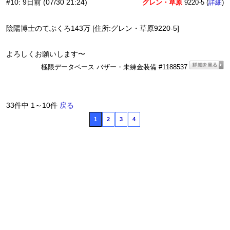
#10
:
9日前
(07/30 21:24)
グレン・草原
9220-5 (
)
詳細
陰陽博士のてぶくろ143万 [住所:グレン・草原9220-5]
よろしくお願いします〜
極限データベース バザー・未練金装備 #1188537
33件中 1～10件
戻る
1
2
3
4