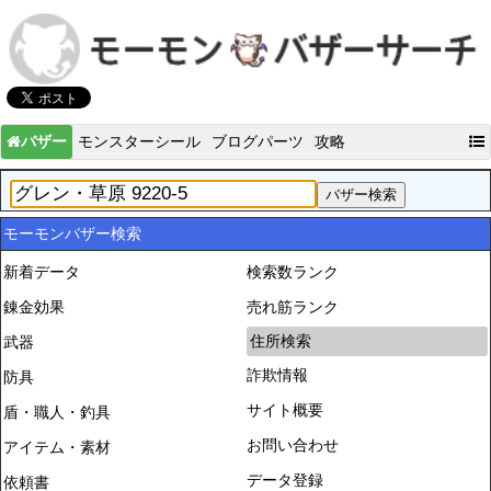
バザー
モンスターシール
ブログパーツ
攻略
モーモンバザー検索
新着データ
検索数ランク
錬金効果
売れ筋ランク
住所検索
武器
詐欺情報
防具
サイト概要
盾・職人・釣具
お問い合わせ
アイテム・素材
データ登録
依頼書