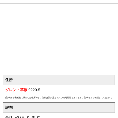
住所
グレン・草原
9220-5
(記事から機械的に抽出した住所です。住所は誤判定されている可能性もあります。記事をよく確認してください)
評判
合計: +0 (良: 0, 悪: 0)