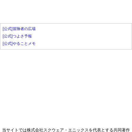
[公式]冒険者の広場
[公式]つよさ予報
[公式]やることメモ
当サイトでは株式会社スクウェア・エニックスを代表とする共同著作