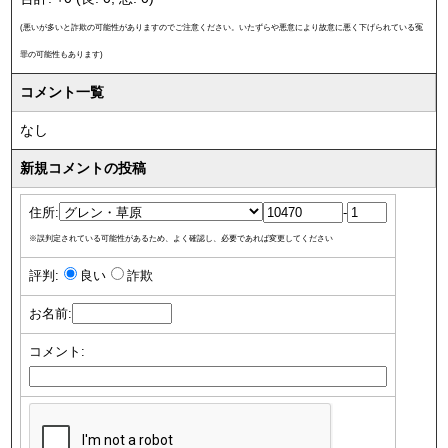
(悪いが多いと詐欺の可能性がありますのでご注意ください。いたずらや悪意により故意に悪く下げられている冤
罪の可能性もあります)
コメント一覧
なし
新規コメントの投稿
住所:
-
※誤判定されている可能性があるため、よく確認し、必要であれば変更してください
評判:
良い
詐欺
お名前:
コメント: