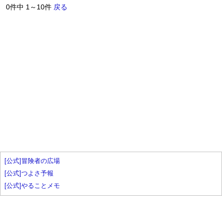
0件中 1～10件
戻る
[公式]冒険者の広場
[公式]つよさ予報
[公式]やることメモ