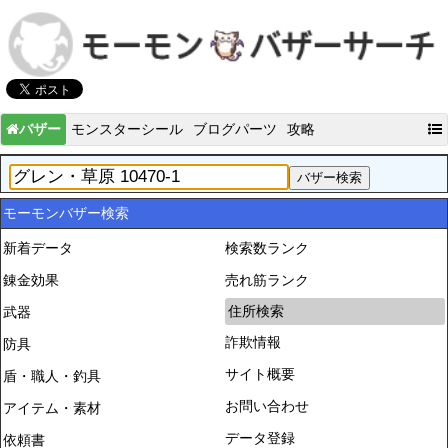
バザー
モンスターシール
ブログパーツ
攻略
モーモンバザー検索
新着データ
検索数ランク
錬金効果
売れ筋ランク
住所検索
武器
詐欺情報
防具
サイト概要
盾・職人・釣具
お問い合わせ
アイテム・素材
データ登録
依頼書