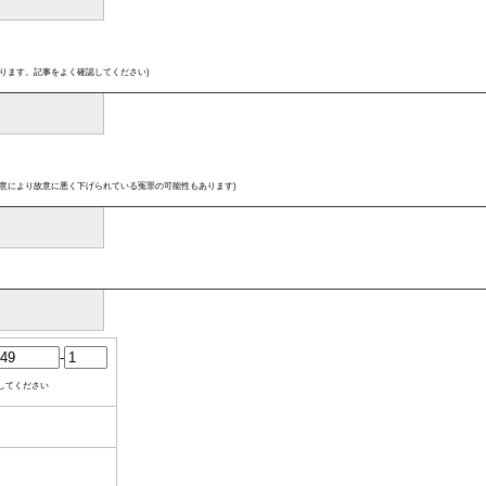
ります。記事をよく確認してください)
意により故意に悪く下げられている冤罪の可能性もあります)
-
してください