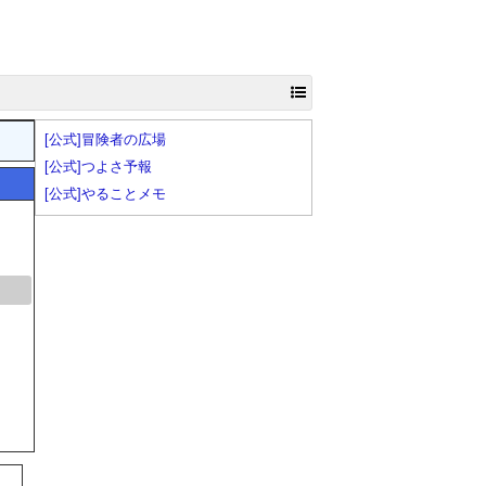
[公式]冒険者の広場
[公式]つよさ予報
[公式]やることメモ