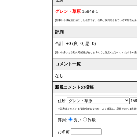
グレン・草原
15849-1
(記事から機械的に抽出した住所です。住所は誤判定されている可能性もあ
評判
合計: +0 (良: 0, 悪: 0)
(悪いが多いと詐欺の可能性がありますのでご注意ください。いたずらや悪
コメント一覧
なし
新規コメントの投稿
住所:
※誤判定されている可能性があるため、よく確認し、必要であれば変更
評判:
良い
詐欺
お名前: