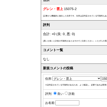
グレン・雲上
15075-2
(記事から機械的に抽出した住所です。住所は誤判定されている可能性もあ
評判
合計: +0 (良: 0, 悪: 0)
(悪いが多いと詐欺の可能性がありますのでご注意ください。いたずらや悪
コメント一覧
なし
新規コメントの投稿
住所:
※誤判定されている可能性があるため、よく確認し、必要であれば変更
評判:
良い
詐欺
お名前: