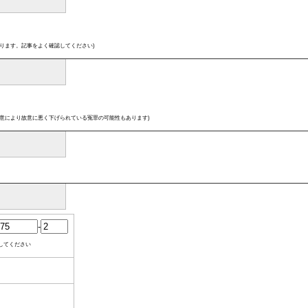
ります。記事をよく確認してください)
意により故意に悪く下げられている冤罪の可能性もあります)
-
してください