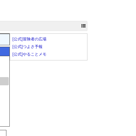
[公式]冒険者の広場
[公式]つよさ予報
[公式]やることメモ