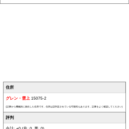
住所
グレン・雲上
15075-2
(記事から機械的に抽出した住所です。住所は誤判定されている可能性もあります。記事をよく確認してください)
評判
合計: +0 (良: 0, 悪: 0)