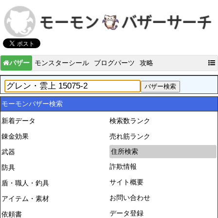
バザー
モンスターシール
ブログパーツ
攻略
モーモンバザー検索
新着データ
検索数ランク
錬金効果
売れ筋ランク
住所検索
武器
詐欺情報
防具
サイト概要
盾・職人・釣具
お問い合わせ
アイテム・素材
データ登録
依頼書