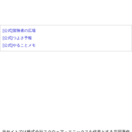
[公式]冒険者の広場
[公式]つよさ予報
[公式]やることメモ
当サイトでは株式会社スクウェア・エニックスを代表とする共同著作