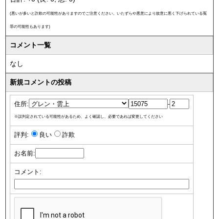
(悪いが多いと詐欺の可能性がありますのでご注意ください。いたずらや悪意により故意に悪く下げられている冤
罪の可能性もあります)
コメント一覧
なし
新規コメントの投稿
住所:
-
※誤判定されている可能性があるため、よく確認し、必要であれば変更してください
評判:
良い
詐欺
お名前:
コメント: