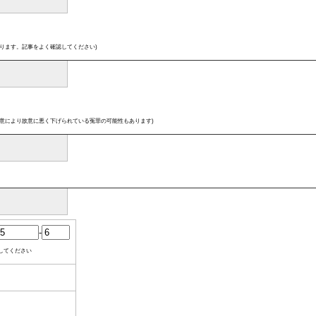
ります。記事をよく確認してください)
意により故意に悪く下げられている冤罪の可能性もあります)
-
してください