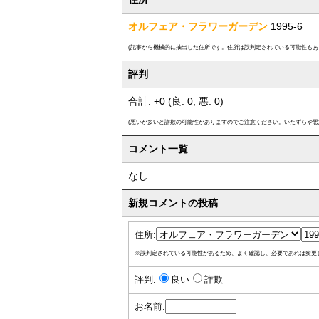
オルフェア・フラワーガーデン
1995-6
(記事から機械的に抽出した住所です。住所は誤判定されている可能性もあ
評判
合計: +0 (良: 0, 悪: 0)
(悪いが多いと詐欺の可能性がありますのでご注意ください。いたずらや悪
コメント一覧
なし
新規コメントの投稿
住所:
※誤判定されている可能性があるため、よく確認し、必要であれば変更
評判:
良い
詐欺
お名前: