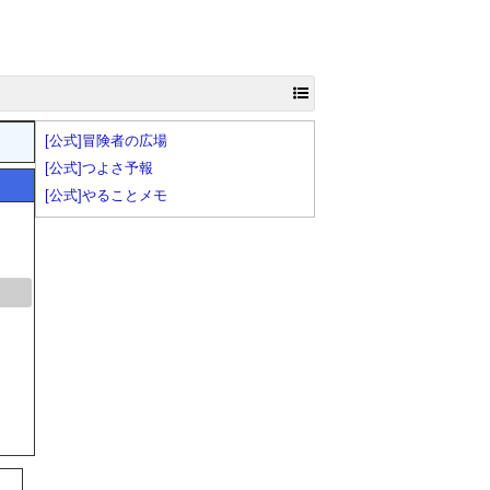
[公式]冒険者の広場
[公式]つよさ予報
[公式]やることメモ