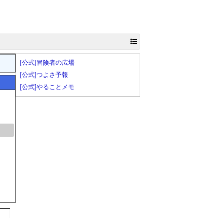
[公式]冒険者の広場
[公式]つよさ予報
[公式]やることメモ