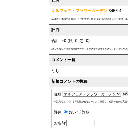
オルフェア・フラワーガーデン
3456-4
(記事から機械的に抽出した住所です。住所は誤判定されている可能性もあ
評判
合計: +0 (良: 0, 悪: 0)
(悪いが多いと詐欺の可能性がありますのでご注意ください。いたずらや悪
コメント一覧
なし
新規コメントの投稿
住所:
※誤判定されている可能性があるため、よく確認し、必要であれば変更
評判:
良い
詐欺
お名前: