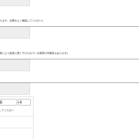
ります。記事をよく確認してください)
意により故意に悪く下げられている冤罪の可能性もあります)
-
してください