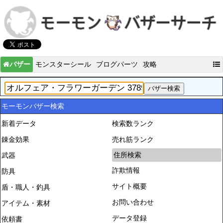
バザー
モンスターシール
ブログパーツ
攻略
モーモンバザー検索
新着データ
検索数ランク
錬金効果
売れ筋ランク
住所検索
武器
詐欺情報
防具
サイト概要
盾・職人・釣具
お問い合わせ
アイテム・素材
データ登録
依頼書