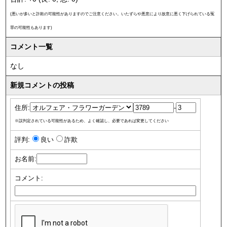
(悪いが多いと詐欺の可能性がありますのでご注意ください。いたずらや悪意により故意に悪く下げられている冤
罪の可能性もあります)
コメント一覧
なし
新規コメントの投稿
住所:
-
※誤判定されている可能性があるため、よく確認し、必要であれば変更してください
評判:
良い
詐欺
お名前:
コメント: