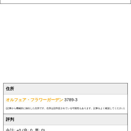
住所
オルフェア・フラワーガーデン
3789-3
(記事から機械的に抽出した住所です。住所は誤判定されている可能性もあります。記事をよく確認してください)
評判
合計: +0 (良: 0, 悪: 0)