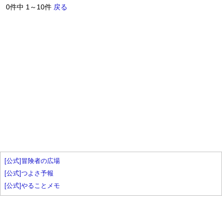
0件中 1～10件
戻る
[公式]冒険者の広場
[公式]つよさ予報
[公式]やることメモ