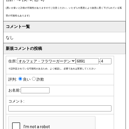
(悪いが多いと詐欺の可能性がありますのでご注意ください。いたずらや悪意により故意に悪く下げられている冤
罪の可能性もあります)
コメント一覧
なし
新規コメントの投稿
住所:
-
※誤判定されている可能性があるため、よく確認し、必要であれば変更してください
評判:
良い
詐欺
お名前:
コメント: