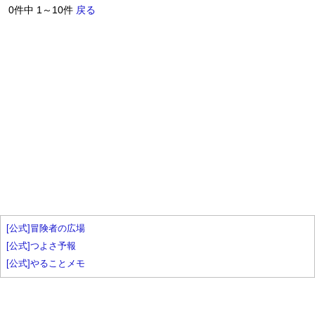
0件中 1～10件
戻る
[公式]冒険者の広場
[公式]つよさ予報
[公式]やることメモ