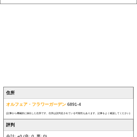
住所
オルフェア・フラワーガーデン
6891-4
(記事から機械的に抽出した住所です。住所は誤判定されている可能性もあります。記事をよく確認してください)
評判
合計: +0 (良: 0, 悪: 0)