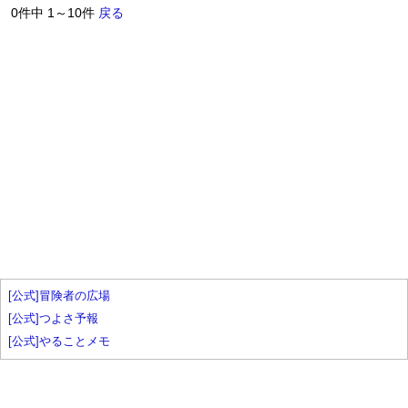
0件中 1～10件
戻る
[公式]冒険者の広場
[公式]つよさ予報
[公式]やることメモ