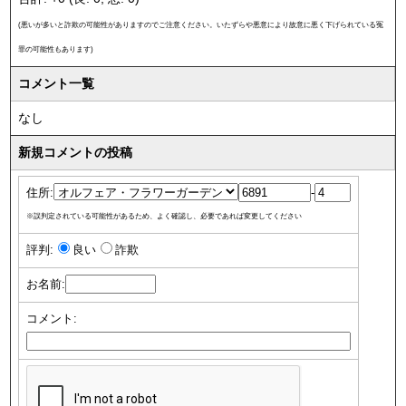
(悪いが多いと詐欺の可能性がありますのでご注意ください。いたずらや悪意により故意に悪く下げられている冤
罪の可能性もあります)
コメント一覧
なし
新規コメントの投稿
住所:
-
※誤判定されている可能性があるため、よく確認し、必要であれば変更してください
評判:
良い
詐欺
お名前:
コメント: