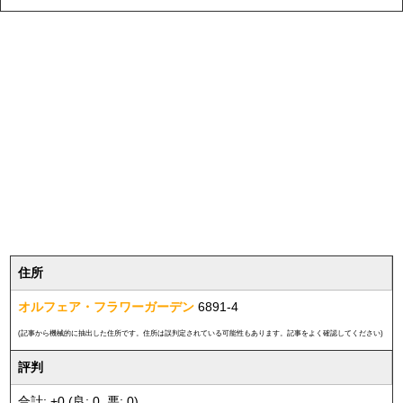
住所
オルフェア・フラワーガーデン
6891-4
(記事から機械的に抽出した住所です。住所は誤判定されている可能性もあります。記事をよく確認してください)
評判
合計: +0 (良: 0, 悪: 0)