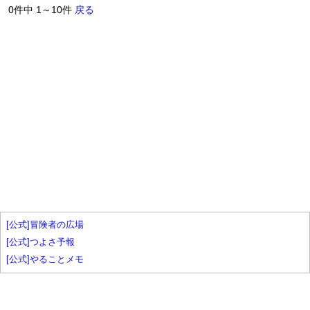
0件中 1～10件
戻る
[公式]冒険者の広場
[公式]つよさ予報
[公式]やることメモ