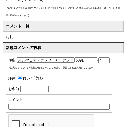
(悪いが多いと詐欺の可能性がありますのでご注意ください。いたずらや悪意により故意に悪く下げられている冤
罪の可能性もあります)
コメント一覧
なし
新規コメントの投稿
住所:
-
※誤判定されている可能性があるため、よく確認し、必要であれば変更してください
評判:
良い
詐欺
お名前:
コメント: