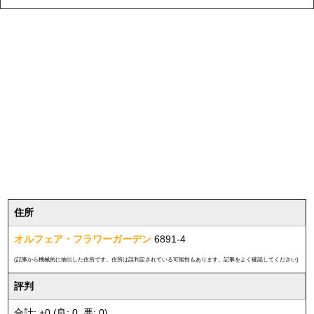
住所
オルフェア・フラワーガーデン
6891-4
(記事から機械的に抽出した住所です。住所は誤判定されている可能性もあります。記事をよく確認してください)
評判
合計: +0 (良: 0, 悪: 0)