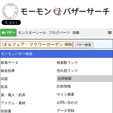
バザー
モンスターシール
ブログパーツ
攻略
モーモンバザー検索
新着データ
検索数ランク
錬金効果
売れ筋ランク
住所検索
武器
詐欺情報
防具
サイト概要
盾・職人・釣具
お問い合わせ
アイテム・素材
データ登録
依頼書