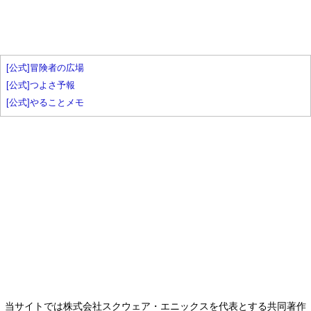
[公式]冒険者の広場
[公式]つよさ予報
[公式]やることメモ
当サイトでは株式会社スクウェア・エニックスを代表とする共同著作