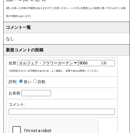
(悪いが多いと詐欺の可能性がありますのでご注意ください。いたずらや悪意により故意に悪く下げられている冤
罪の可能性もあります)
コメント一覧
なし
新規コメントの投稿
住所:
-
※誤判定されている可能性があるため、よく確認し、必要であれば変更してください
評判:
良い
詐欺
お名前:
コメント: