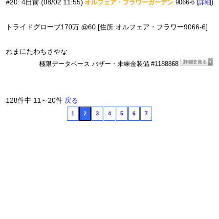
#20
:
4日前
(08/02 11:55)
オルフェア・フラワーガーデン
9066-6 (
)
詳細
トライドグローブ170万 @60 [住所:オルフェア・フラワー9066-6]
わまにたわちさやな
極限データベース バザー・未練金装備 #1188868
128件中 11～20件
戻る
1
2
3
4
5
6
7