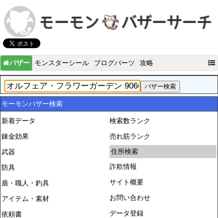
バザー
モンスターシール
ブログパーツ
攻略
モーモンバザー検索
新着データ
検索数ランク
錬金効果
売れ筋ランク
住所検索
武器
詐欺情報
防具
サイト概要
盾・職人・釣具
お問い合わせ
アイテム・素材
データ登録
依頼書