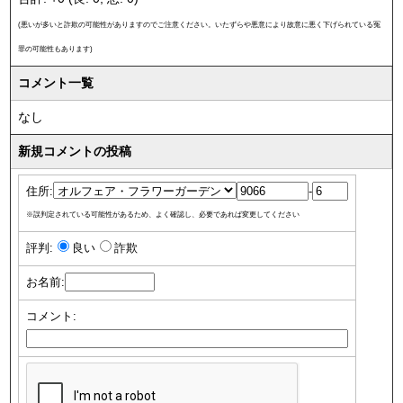
(悪いが多いと詐欺の可能性がありますのでご注意ください。いたずらや悪意により故意に悪く下げられている冤
罪の可能性もあります)
コメント一覧
なし
新規コメントの投稿
住所:
-
※誤判定されている可能性があるため、よく確認し、必要であれば変更してください
評判:
良い
詐欺
お名前:
コメント: