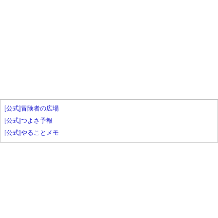
[公式]冒険者の広場
[公式]つよさ予報
[公式]やることメモ