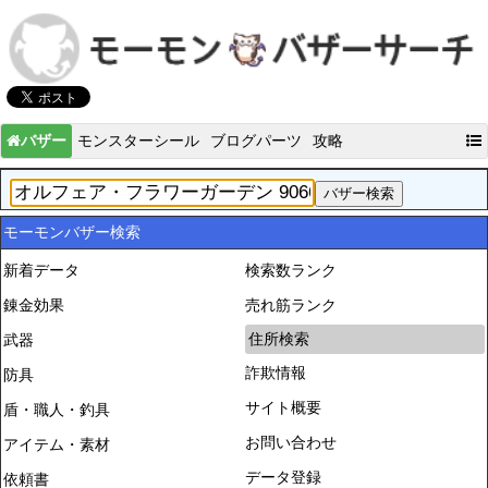
バザー
モンスターシール
ブログパーツ
攻略
モーモンバザー検索
新着データ
検索数ランク
錬金効果
売れ筋ランク
住所検索
武器
詐欺情報
防具
サイト概要
盾・職人・釣具
お問い合わせ
アイテム・素材
データ登録
依頼書