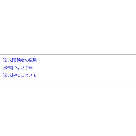
[公式]冒険者の広場
[公式]つよさ予報
[公式]やることメモ