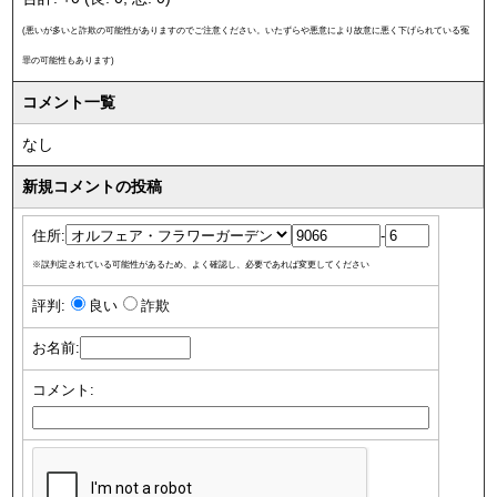
(悪いが多いと詐欺の可能性がありますのでご注意ください。いたずらや悪意により故意に悪く下げられている冤
罪の可能性もあります)
コメント一覧
なし
新規コメントの投稿
住所:
-
※誤判定されている可能性があるため、よく確認し、必要であれば変更してください
評判:
良い
詐欺
お名前:
コメント: