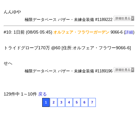
んんゆや
極限データベース バザー・未練金装備 #1189222
#10
:
1日前
(08/05 05:45)
オルフェア・フラワーガーデン
9066-6 (
)
詳細
トライドグローブ170万 @60 [住所:オルフェア・フラワー9066-6]
せへ
極限データベース バザー・未練金装備 #1189196
129件中 1～10件
戻る
1
2
3
4
5
6
7