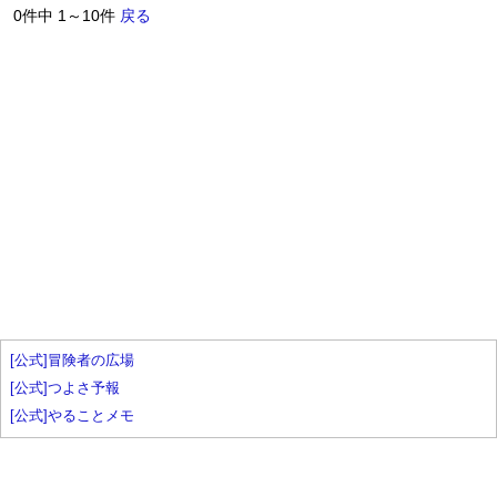
0件中 1～10件
戻る
[公式]冒険者の広場
[公式]つよさ予報
[公式]やることメモ