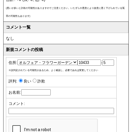
(悪いが多いと詐欺の可能性がありますのでご注意ください。いたずらや悪意により故意に悪く下げられている冤
罪の可能性もあります)
コメント一覧
なし
新規コメントの投稿
住所:
-
※誤判定されている可能性があるため、よく確認し、必要であれば変更してください
評判:
良い
詐欺
お名前:
コメント: